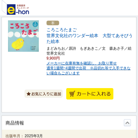
ころころたまご
世界文化社のワンダー絵本 大型てあそびう
た絵本
まどみちお／原詩 もぎあきこ／文 森あさ子／絵
世界文化社
9,900円
メーカーに在庫有無を確認し、お取り寄せ
通常1週間~4週間で出荷 ※品切れ等で入手できな
い場合もございます
商品情報
出版年月：
2025年3月