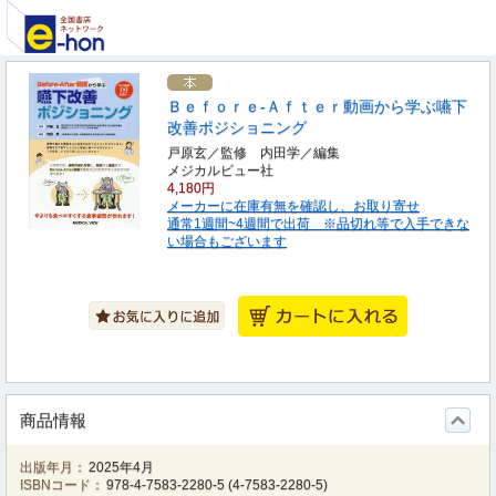
Ｂｅｆｏｒｅ‐Ａｆｔｅｒ動画から学ぶ嚥下
改善ポジショニング
戸原玄／監修 内田学／編集
メジカルビュー社
4,180円
メーカーに在庫有無を確認し、お取り寄せ
通常1週間~4週間で出荷 ※品切れ等で入手できな
い場合もございます
商品情報
出版年月：
2025年4月
ISBNコード：
978-4-7583-2280-5
(
4-7583-2280-5
)