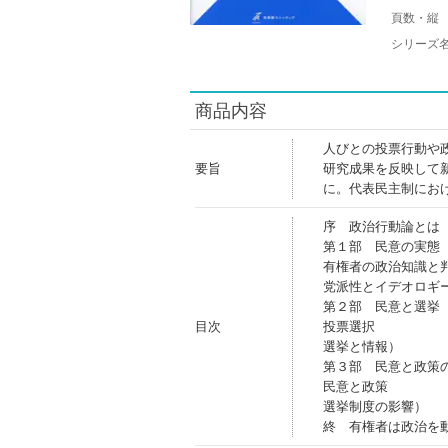
頁数・縦
シリーズ
商品内容
人びとの投票行動や
要旨
研究成果を反映して
に。代表民主制にお
序 政治行動論とは
第１部 民意の実態
有権者の政治知識と
党派性とイデオロギ
第２部 民意と選挙
目次
投票選択
選挙と情報）
第３部 民意と政策
民意と政策
選挙制度の影響）
終 有権者は政治を