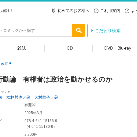
初めてのお客様へ
ご利用案内
よ
お届け！
こだわり検索
雑誌
CD
DVD・Blu-ray
政治学
行動論 有権者は政治を動かせるのか
ゥディア
著 松林哲也／著 大村華子／著
有斐閣
2025年3月
ド
978-4-641-15136-9
（
4-641-15136-9
）
2,200円