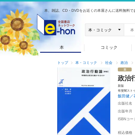
本、雑誌、CD・DVDをお近くの本屋さんに送料無料で
本
コミック
トップ
本・コミック
社会
政治
政治
新版
有斐閣スト
飯田健／
出版社名
出版年月
ISBNコー
税込価格