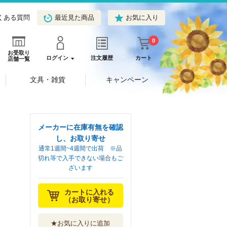
くある質問
最近見た商品
お気に入り
0
お受取り
ログイン
注文履歴
カート
店舗一覧
文具・雑貨
キャンペーン
メーカーに在庫有無を確認
し、お取り寄せ
通常1週間~4週間で出荷 ※品
切れ等で入手できない場合もご
ざいます
カートに入れる
（お取り寄せ）
★お気に入りに追加