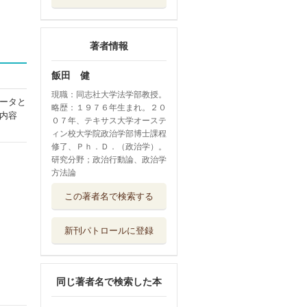
著者情報
飯田 健
現職：同志社大学法学部教授。
ータと
略歴：１９７６年生まれ。２０
内容
０７年、テキサス大学オーステ
ィン校大学院政治学部博士課程
修了、Ｐｈ．Ｄ．（政治学）。
研究分野；政治行動論、政治学
方法論
「あの選挙」はな
この著者名で検索する
んだったのか ...
青弓社
新刊パトロールに登録
まちづくりを仕事
にする 事業と...
学芸出版社
同じ著者名で検索した本
日本の経済投票
なぜ日本で政権...