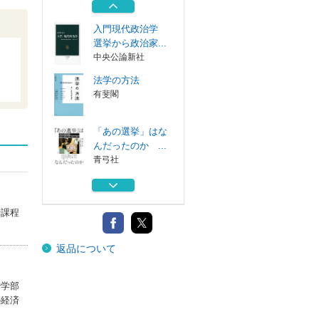
有斐閣
入門現代政治学
選挙から政治家...
中央公論新社
法学の方法
有斐閣
「あの選挙」はな
んだったのか ...
青弓社
まちづくりを仕事
にする 事業と...
学芸出版社
士課程
日本の経済投票
返品について
なぜ日本で政権...
有斐閣
入門現代政治学
治学部
選挙から政治家...
―経済
中央公論新社