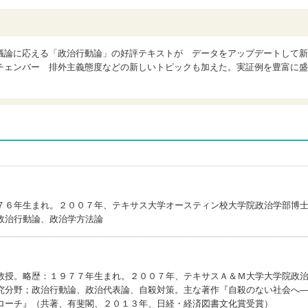
議論に応える「政治行動論」の好評テキストが データをアップデートして新
チェンバー 排外主義態度などの新しいトピックも加えた。実証例を豊富に盛
７６年生まれ。２００７年、テキサス大学オースティン校大学院政治学部博
政治行動論、政治学方法論
教授。略歴：１９７７年生まれ。２００７年、テキサスＡ＆Ｍ大学大学院政
究分野；政治行動論、政治代表論、自殺対策。主な著作『自殺のない社会へ
ローチ』（共著、有斐閣、２０１３年、日経・経済図書文化賞受賞）