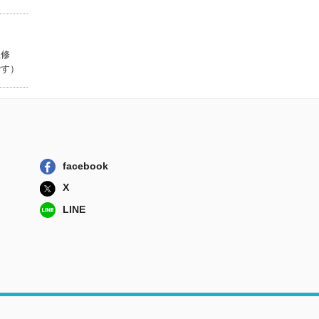
法学の方法
有斐閣
程修
です）
「あの選挙」はな
んだったのか ...
青弓社
まちづくりを仕事
にする 事業と...
学芸出版社
facebook
日本の経済投票
なぜ日本で政権...
X
有斐閣
LINE