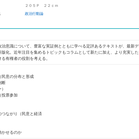
２０５Ｐ ２２ｃｍ
名
政治行動論
政治意識について、豊富な実証例とともに学べる定評あるテキストが、最新デ
新版化。近年注目を集めるトピックもコラムとして新たに加え、より充実した
ける有権者の役割を考える。
（民意の分布と形成
判断
ー）
（投票参加
のつながり（民意と経済
動かせるのか