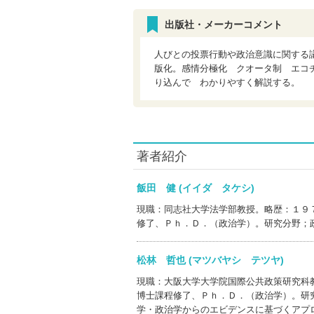
出版社・メーカーコメント
人びとの投票行動や政治意識に関する
版化。感情分極化 クオータ制 エコ
り込んで わかりやすく解説する。
著者紹介
飯田 健 (イイダ タケシ)
現職：同志社大学法学部教授。略歴：１９
修了、Ｐｈ．Ｄ．（政治学）。研究分野；
松林 哲也 (マツバヤシ テツヤ)
現職：大阪大学大学院国際公共政策研究科
博士課程修了、Ｐｈ．Ｄ．（政治学）。研
学・政治学からのエビデンスに基づくアプ