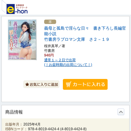
義母と孤島で淫らな日々 書き下ろし長編官
能小説
竹書房ラブロマン文庫 さ２－１９
桜井真琴／著
竹書房
946円
通常１～２日で出荷
(！お盆時期の出荷について！)
商品情報
出版年月：
2025年4月
ISBNコード：
978-4-8019-4424-4
(
4-8019-4424-8
)