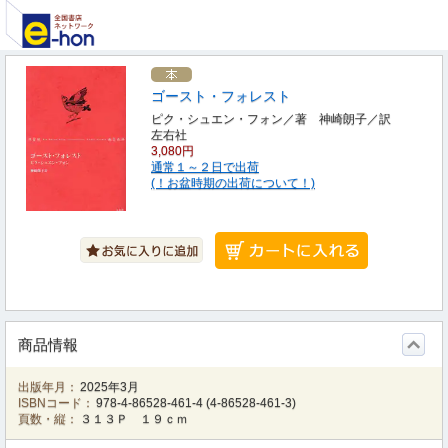
ゴースト・フォレスト
ピク・シュエン・フォン／著 神崎朗子／訳
左右社
3,080円
通常１～２日で出荷
(！お盆時期の出荷について！)
商品情報
出版年月：
2025年3月
ISBNコード：
978-4-86528-461-4
(
4-86528-461-3
)
頁数・縦：
３１３Ｐ １９ｃｍ