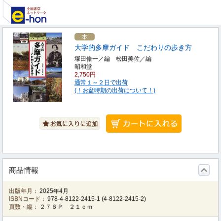
大学的多摩ガイド こだわりの歩き方
塚田修一／編 松田美佐／編
昭和堂
2,750円
通常１～２日で出荷
(！お盆時期の出荷について！)
商品情報
出版年月：
2025年4月
ISBNコード：
978-4-8122-2415-1
(
4-8122-2415-2
)
頁数・縦：
２７６Ｐ ２１ｃｍ