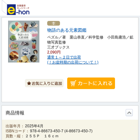
物語のある元素図鑑
ペズル／著 栗山恭直／科学監修 小田島庸浩／鉱
物写真監修
三才ブックス
2,090円
通常１～２日で出荷
(！お盆時期の出荷について！)
商品情報
出版年月：
2025年4月
ISBNコード：
978-4-86673-450-7
(
4-86673-450-7
)
頁数・縦：
２５５Ｐ １６ｃｍ