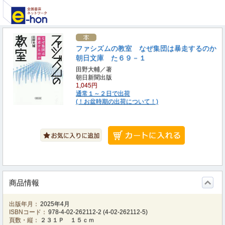
ファシズムの教室 なぜ集団は暴走するのか
朝日文庫 た６９－１
田野大輔／著
朝日新聞出版
1,045円
通常１～２日で出荷
(！お盆時期の出荷について！)
商品情報
出版年月：
2025年4月
ISBNコード：
978-4-02-262112-2
(
4-02-262112-5
)
頁数・縦：
２３１Ｐ １５ｃｍ