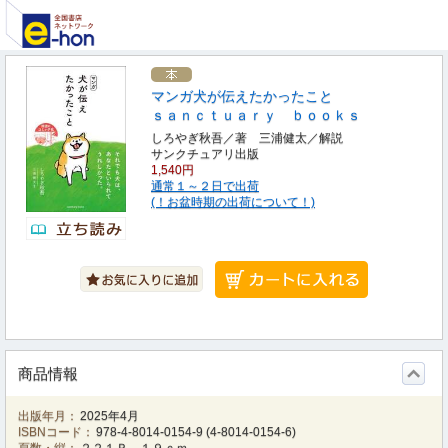
マンガ犬が伝えたかったこと
ｓａｎｃｔｕａｒｙ ｂｏｏｋｓ
しろやぎ秋吾／著 三浦健太／解説
サンクチュアリ出版
1,540円
通常１～２日で出荷
(！お盆時期の出荷について！)
商品情報
出版年月：
2025年4月
ISBNコード：
978-4-8014-0154-9
(
4-8014-0154-6
)