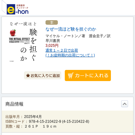
なぜ一流ほど験を担ぐのか
マイケル・ノートン／著 渡会圭子／訳
早川書房
3,025円
通常１～２日で出荷
(！お盆時期の出荷について！)
商品情報
出版年月：
2025年4月
ISBNコード：
978-4-15-210422-9
(
4-15-210422-8
)
頁数・縦：
２６１Ｐ １９ｃｍ