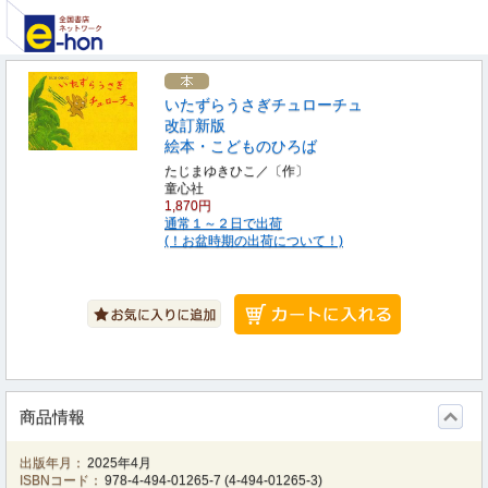
いたずらうさぎチュローチュ
改訂新版
絵本・こどものひろば
たじまゆきひこ／〔作〕
童心社
1,870円
通常１～２日で出荷
(！お盆時期の出荷について！)
商品情報
出版年月：
2025年4月
ISBNコード：
978-4-494-01265-7
(
4-494-01265-3
)