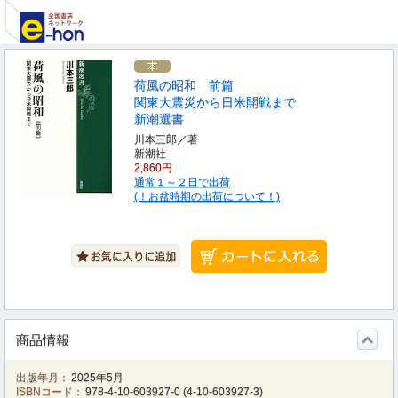
荷風の昭和 前篇
関東大震災から日米開戦まで
新潮選書
川本三郎／著
新潮社
2,860円
通常１～２日で出荷
(！お盆時期の出荷について！)
商品情報
出版年月：
2025年5月
ISBNコード：
978-4-10-603927-0
(
4-10-603927-3
)