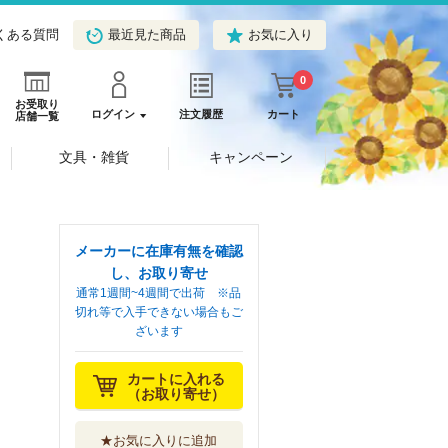
くある質問
最近見た商品
お気に入り
0
お受取り
ログイン
注文履歴
カート
店舗一覧
文具・雑貨
キャンペーン
メーカーに在庫有無を確認
し、お取り寄せ
通常1週間~4週間で出荷 ※品
切れ等で入手できない場合もご
ざいます
カートに入れる
（お取り寄せ）
★お気に入りに追加