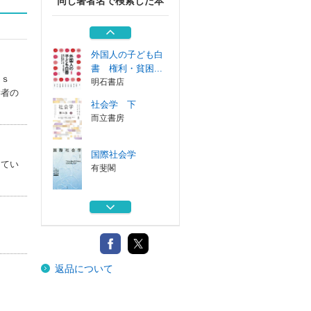
同じ著者名で検索した本
モダニティと自己
アイデンティテ...
筑摩書房
外国人の子ども白
書 権利・貧困...
ｉｃｓ
明石書店
学者の
社会学 下
而立書房
国際社会学
ってい
有斐閣
「移民国家」とし
ての日本 共生...
岩波書店
モダニティと自己
返品について
アイデンティテ...
筑摩書房
外国人の子ども白