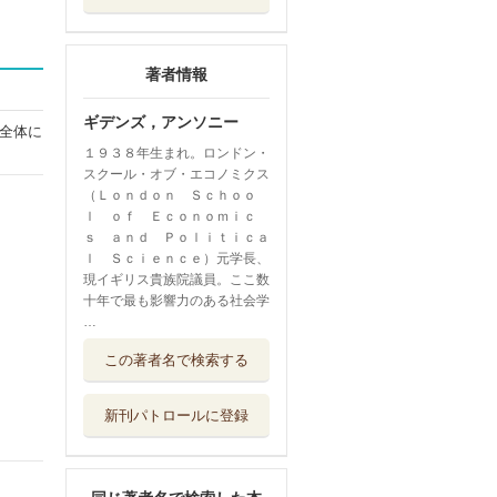
著者情報
ギデンズ，アンソニー
全体に
１９３８年生まれ。ロンドン・
スクール・オブ・エコノミクス
（Ｌｏｎｄｏｎ Ｓｃｈｏｏ
ｌ ｏｆ Ｅｃｏｎｏｍｉｃ
ｓ ａｎｄ Ｐｏｌｉｔｉｃａ
ｌ Ｓｃｉｅｎｃｅ）元学長、
現イギリス貴族院議員。ここ数
十年で最も影響力のある社会学
…
国際社会学
この著者名で検索する
有斐閣
新刊パトロールに登録
「移民国家」とし
ての日本 共生...
岩波書店