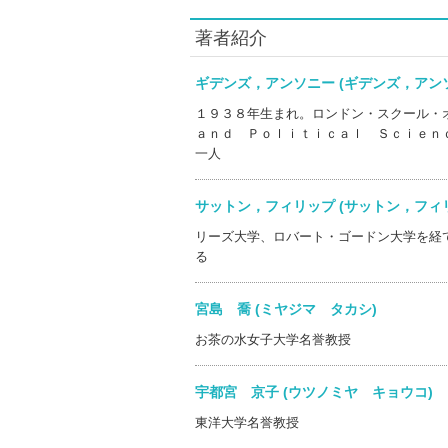
著者紹介
ギデンズ，アンソニー (ギデンズ，ア
１９３８年生まれ。ロンドン・スクール・
ａｎｄ Ｐｏｌｉｔｉｃａｌ Ｓｃｉｅｎ
一人
サットン，フィリップ (サットン，フ
リーズ大学、ロバート・ゴードン大学を経
る
宮島 喬 (ミヤジマ タカシ)
お茶の水女子大学名誉教授
宇都宮 京子 (ウツノミヤ キョウコ
東洋大学名誉教授