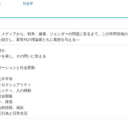
名
社会学
、メディアから、戦争、健康、ジェンダーの問題に至るまで、この学問領域の
を紹介し、新世代の理論家たちに着想を与える―
何か
いを発し、その問いに答える
ゼーションと社会変動
な不平等
とセクシュアリティ
ニシティ、人の移動
社会階級
い、障害
会的排除、福祉
互行為と日常生活