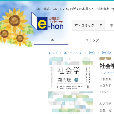
本、雑誌、CD・DVDをお近くの本屋さんに送料無料で
本
コミック
トップ
本・コミック
社会
社会学
社会
アンソニ
出版社名
出版年月
ISBNコー
税込価格
頁数・縦