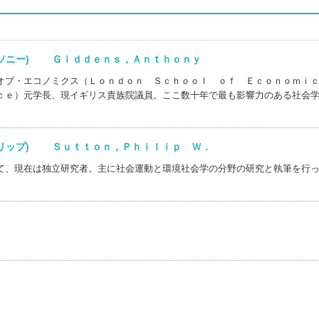
ンソニー) Ｇｉｄｄｅｎｓ，Ａｎｔｈｏｎｙ
オブ・エコノミクス（Ｌｏｎｄｏｎ Ｓｃｈｏｏｌ ｏｆ Ｅｃｏｎｏｍ
ｃｅ）元学長、現イギリス貴族院議員。ここ数十年で最も影響力のある社会
ィリップ) Ｓｕｔｔｏｎ，Ｐｈｉｌｉｐ Ｗ．
て、現在は独立研究者。主に社会運動と環境社会学の分野の研究と執筆を行
)