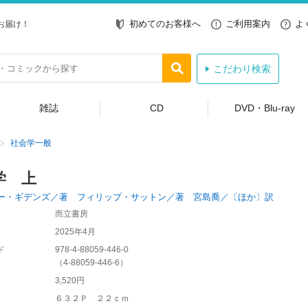
初めてのお客様へ
ご利用案内
よ
お届け！
こだわり検索
雑誌
CD
DVD・Blu-ray
社会学一般
学 上
ー・ギデンズ／著 フィリップ・サットン／著 宮島喬／〔ほか〕訳
而立書房
2025年4月
ド
978-4-88059-446-0
（
4-88059-446-6
）
3,520円
６３２Ｐ ２２ｃｍ