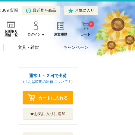
くある質問
最近見た商品
お気に入り
0
お受取り
ログイン
注文履歴
カート
店舗一覧
文具・雑貨
キャンペーン
通常１～２日で出荷
(！お盆時期の出荷について！)
カートに入れる
★お気に入りに追加
魔力ゼロの最強魔
術師～やはりお...
ＴＯブックス