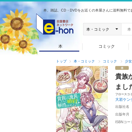
本、雑誌、CD・DVDをお近くの本屋さんに送料無料で
本
コミック
トップ
本・コミック
コミック
少女
貴族
まし
フロースコ
大岩ケン
出版社名
出版年月
ISBNコー