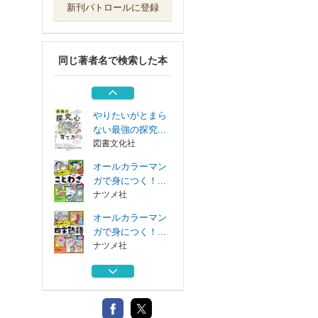
新刊パトロールに登録
ちろぴのとまなぶ
！四字熟語１０...
ＫＡＤＯＫＡＷＡ
同じ著者名で検索した本
数えてみよう！！
数え方大図鑑
国土社
やりたいがとまら
ない最強の探究...
図書文化社
オールカラーマン
ガで身につく！...
ナツメ社
オールカラーマン
ガで身につく！...
ナツメ社
ちろぴのとまなぶ
！四字熟語１０...
ＫＡＤＯＫＡＷＡ