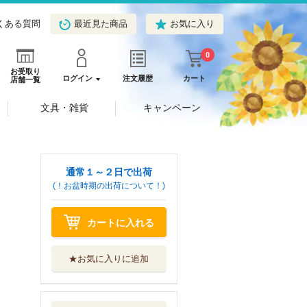
くある質問
最近見た商品
お気に入り
0
お受取り
ログイン
注文履歴
カート
店舗一覧
文具・雑貨
キャンペーン
通常１～２日で出荷
(！お盆時期の出荷について！)
カートに入れる
★お気に入りに追加
オールカラーマン
ガで身につく！...
ナツメ社