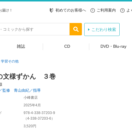
初めてのお客様へ
ご利用案内
よ
お届け！
こだわり検索
雑誌
CD
DVD・Blu-ray
学習その他
の文様ずかん ３巻
様
／監修 青山由紀／指導
小峰書店
2025年4月
ド
978-4-338-37203-9
（
4-338-37203-6
）
3,520円