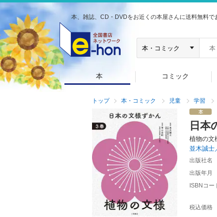
本、雑誌、CD・DVDをお近くの本屋さんに送料無料で
本
コミック
トップ
本・コミック
児童
学習
日本
植物の文
並木誠士
出版社名
出版年月
ISBNコー
税込価格