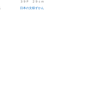
３９Ｐ ２９ｃｍ
名
日本の文様ずかん