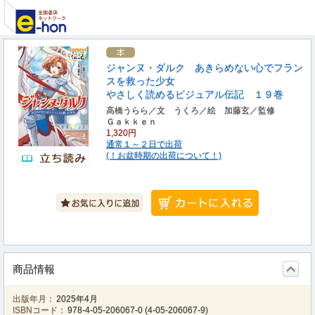
ジャンヌ・ダルク あきらめない心でフラン
スを救った少女
やさしく読めるビジュアル伝記 １９巻
高橋うらら／文 うくろ／絵 加藤玄／監修
Ｇａｋｋｅｎ
1,320円
通常１～２日で出荷
(！お盆時期の出荷について！)
商品情報
出版年月：
2025年4月
ISBNコード：
978-4-05-206067-0
(
4-05-206067-9
)