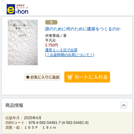
誰のために何のために建築をつくるのか
伊東豊雄／著
平凡社
2,750円
通常１～２日で出荷
(！お盆時期の出荷について！)
商品情報
出版年月：
2025年4月
ISBNコード：
978-4-582-54481-7
(
4-582-54481-9
)
頁数・縦：
１６５Ｐ １９ｃｍ