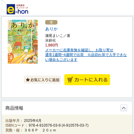
ありか
瀬尾まいこ／著
水鈴社
1,980円
メーカーに在庫有無を確認し、お取り寄せ
通常1週間~4週間で出荷 ※品切れ等で入手できな
い場合もございます
商品情報
出版年月：
2025年4月
ISBNコード：
978-4-910576-03-9
(
4-910576-03-7
)
頁数・縦：
３６６Ｐ ２０ｃｍ