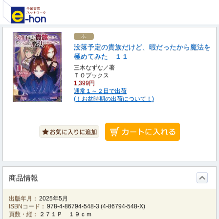
没落予定の貴族だけど、暇だったから魔法を
極めてみた １１
三木なずな／著
ＴＯブックス
1,399円
通常１～２日で出荷
(！お盆時期の出荷について！)
商品情報
出版年月：
2025年5月
ISBNコード：
978-4-86794-548-3
(
4-86794-548-X
)
頁数・縦：
２７１Ｐ １９ｃｍ