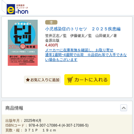
小児感染症のトリセツ ２０２５疾患編
笠井正志／監 伊藤健太／監 山田健太／著
金原出版
4,400円
メーカーに在庫有無を確認し、お取り寄せ
通常1週間~4週間で出荷 ※品切れ等で入手できな
い場合もございます
商品情報
出版年月：
2025年4月
ISBNコード：
978-4-307-17086-4
(
4-307-17086-5
)
頁数・縦：
３７１Ｐ １９ｃｍ