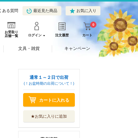
くある質問
最近見た商品
お気に入り
0
お受取り
ログイン
注文履歴
カート
店舗一覧
文具・雑貨
キャンペーン
通常１～２日で出荷
(！お盆時期の出荷について！)
カートに入れる
★お気に入りに追加