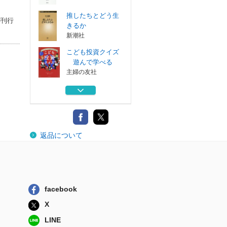
推したちとどう生
が刊行
きるか
新潮社
こども投資クイズ
遊んで学べる
主婦の友社
ニュー日本文学史
淡交社
高校生と考えるＡ
返品について
Ｉ時代の学びの力
左右社
「夫婦」不在社会
講談社
facebook
推したちとどう生
X
きるか
新潮社
LINE