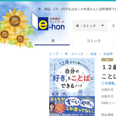
本、雑誌、CD・DVDをお近くの本屋さんに送料無料で
本
コミック
トップ
本・コミック
社会
社会学
１２
こと
三宅香帆
出版社名
出版年月
ISBNコー
税込価格