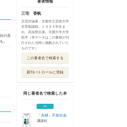
著者情報
三宅 香帆
文芸評論家、京都市立芸術大学
非常勤講師。１９９４年生ま
れ。高知県出身。京都大学大学
分の言
院卒（本データはこの書籍が刊
も。
行された当時に掲載されていた
ものです）
こども投資クイズ
この著者名で検索する
遊んで学べる
主婦の友社
新刊パトロールに登録
ニュー日本文学史
淡交社
同じ著者名で検索した本
高校生と考えるＡ
Ｉ時代の学びの力
左右社
「夫婦」不在社会
講談社