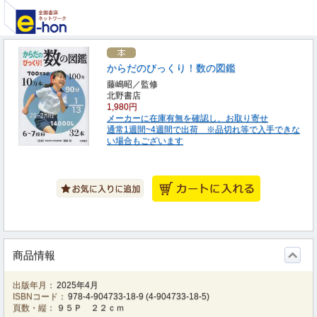
からだのびっくり！数の図鑑
藤嶋昭／監修
北野書店
1,980円
メーカーに在庫有無を確認し、お取り寄せ
通常1週間~4週間で出荷 ※品切れ等で入手できな
い場合もございます
商品情報
出版年月：
2025年4月
ISBNコード：
978-4-904733-18-9
(
4-904733-18-5
)
頁数・縦：
９５Ｐ ２２ｃｍ