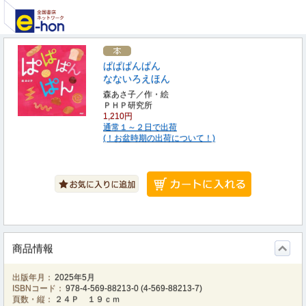
ぱぱぱんぱん
なないろえほん
森あさ子／作・絵
ＰＨＰ研究所
1,210円
通常１～２日で出荷
(！お盆時期の出荷について！)
商品情報
出版年月：
2025年5月
ISBNコード：
978-4-569-88213-0
(
4-569-88213-7
)
頁数・縦：
２４Ｐ １９ｃｍ