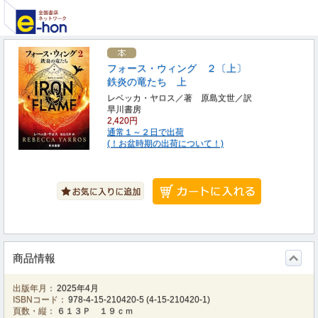
フォース・ウィング ２〔上〕
鉄炎の竜たち 上
レベッカ・ヤロス／著 原島文世／訳
早川書房
2,420円
通常１～２日で出荷
(！お盆時期の出荷について！)
商品情報
出版年月：
2025年4月
ISBNコード：
978-4-15-210420-5
(
4-15-210420-1
)
頁数・縦：
６１３Ｐ １９ｃｍ