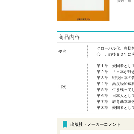
頁数・縦
商品内容
グローバル化、多様
要旨
心」。戦後８０年に
第１章 愛国者とし
第２章 「日本が好
第３章 戦後日本の
第４章 高度経済成
目次
第５章 生き残って
第６章 日本人とし
第７章 教育基本法
第８章 愛国者とし
出版社・メーカーコメント