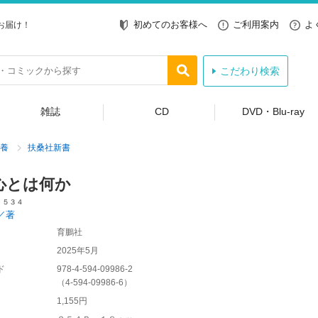
初めてのお客様へ
ご利用案内
よ
お届け！
こだわり検索
雑誌
CD
DVD・Blu-ray
養
扶桑社新書
心とは何か
 ５３４
／著
育鵬社
2025年5月
ド
978-4-594-09986-2
（
4-594-09986-6
）
1,155円