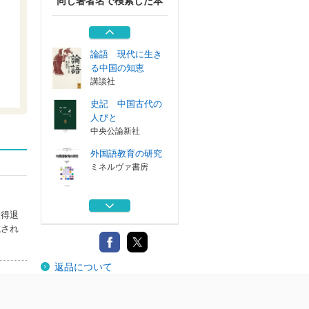
同じ著者名で検索した本
テーマで学ぶ日本
教育史
放送大学教育振...
論語 現代に生き
る中国の知恵
講談社
史記 中国古代の
人びと
中央公論新社
外国語教育の研究
ミネルヴァ書房
最終講義 挑戦の
取得退
果て
載され
ＫＡＤＯＫＡＷＡ
テーマで学ぶ日本
返品について
教育史
放送大学教育振...
論語 現代に生き