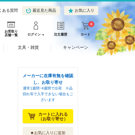
くある質問
最近見た商品
お気に入り
0
お受取り
ログイン
注文履歴
カート
店舗一覧
文具・雑貨
キャンペーン
メーカーに在庫有無を確認
し、お取り寄せ
通常1週間~4週間で出荷 ※品
切れ等で入手できない場合もご
ざいます
カートに入れる
（お取り寄せ）
★お気に入りに追加