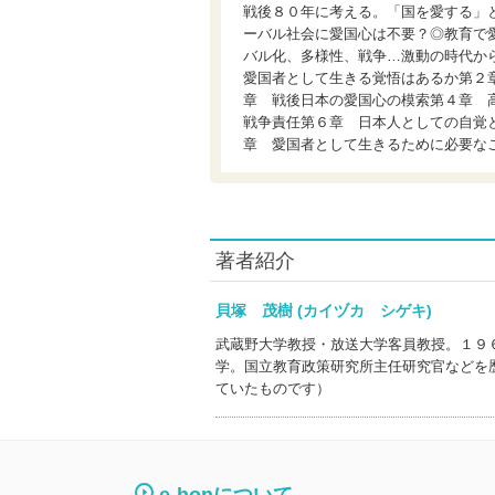
戦後８０年に考える。「国を愛する」
ーバル社会に愛国心は不要？◎教育で
バル化、多様性、戦争…激動の時代か
愛国者として生きる覚悟はあるか第２
章 戦後日本の愛国心の模索第４章 
戦争責任第６章 日本人としての自覚
章 愛国者として生きるために必要な
著者紹介
貝塚 茂樹 (カイヅカ シゲキ)
武蔵野大学教授・放送大学客員教授。１９
学。国立教育政策研究所主任研究官などを
ていたものです）