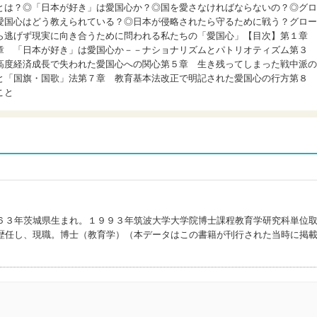
とは？◎「日本が好き」は愛国心か？◎国を愛さなければならないの？◎グロ
愛国心はどう教えられている？◎日本が侵略されたら守るために戦う？グロー
ら逃げず現実に向き合うために問われる私たちの「愛国心」【目次】第１章
章 「日本が好き」は愛国心か－－ナショナリズムとパトリオティズム第３
高度経済成長で失われた愛国心への関心第５章 生き残ってしまった戦中派の
と「国旗・国歌」法第７章 教育基本法改正で明記された愛国心の行方第８
こと
６３年茨城県生まれ。１９９３年筑波大学大学院博士課程教育学研究科単位
歴任し、現職。博士（教育学）（本データはこの書籍が刊行された当時に掲