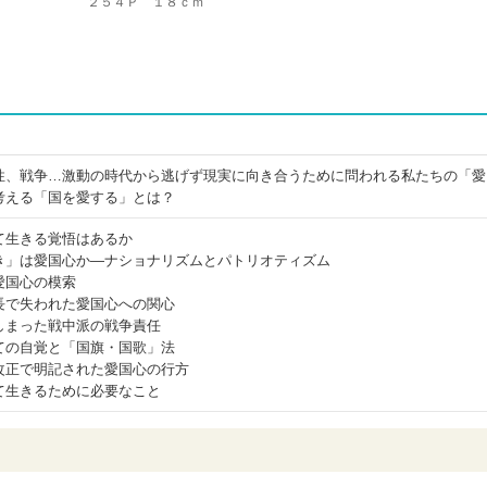
２５４Ｐ １８ｃｍ
性、戦争…激動の時代から逃げず現実に向き合うために問われる私たちの「愛
考える「国を愛する」とは？
て生きる覚悟はあるか
き」は愛国心か―ナショナリズムとパトリオティズム
愛国心の模索
長で失われた愛国心への関心
しまった戦中派の戦争責任
ての自覚と「国旗・国歌」法
改正で明記された愛国心の行方
て生きるために必要なこと