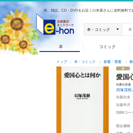
本、雑誌、CD・DVDをお近くの本屋さんに送料無料で
本
コミック
トップ
本・コミック
新書・選書
教
愛国
扶桑社新書
貝塚茂樹
出版社名
出版年月
ISBNコー
税込価格