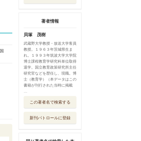
著者情報
貝塚 茂樹
武蔵野大学教授・放送大学客員
教授。１９６３年茨城県生ま
国
れ。１９９３年筑波大学大学院
博士課程教育学研究科単位取得
退学。国立教育政策研究所主任
研究官などを歴任し、現職。博
士（教育学）（本データはこの
書籍が刊行された当時に掲載
…
外国語教育の研究
この著者名で検索する
ミネルヴァ書房
新刊パトロールに登録
最終講義 挑戦の
果て
ＫＡＤＯＫＡＷＡ