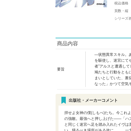
税込価格
頁数・縦
シリーズ
商品内容
―状態異常スキル。
を駆使し、迷宮にて
者”アルスと遭遇し
要旨
鳩たちと行動をとも
まいとしていた、裏
なった」かつて空気
出版社・メーカーコメント
拝せよ女神の僕(しもべ)たち。今これ
の強敵。最強へと押し上げた――「ハ
と同じく迷宮へ足を踏み入れたイヴは直
い。帰るべき場所がある故に……。一