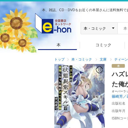
本、雑誌、CD・DVDをお近くの本屋さんに送料無料で
本
コミック
トップ
本・コミック
文庫
ティーン
ハズ
た俺
オーバーラ
篠崎芳／
出版社名
出版年月
ISBNコー