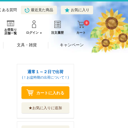
くある質問
最近見た商品
お気に入り
0
お受取り
ログイン
注文履歴
カート
店舗一覧
文具・雑貨
キャンペーン
通常１～２日で出荷
(！お盆時期の出荷について！)
カートに入れる
★お気に入りに追加
ハズレ枠の〈状態
異常スキル〉で...
オーバーラップ