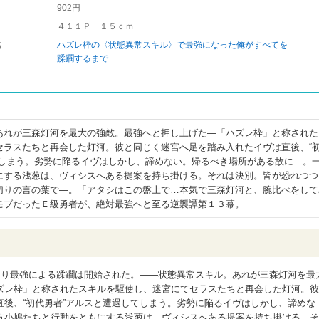
902円
４１１Ｐ １５ｃｍ
名
ハズレ枠の〈状態異常スキル〉で最強になった俺がすべてを
蹂躙するまで
あれが三森灯河を最大の強敵。最強へと押し上げた―「ハズレ枠」と称された
セラスたちと再会した灯河。彼と同じく迷宮へ足を踏み入れたイヴは直後、“
てしまう。劣勢に陥るイヴはしかし、諦めない。帰るべき場所がある故に…。
にする浅葱は、ヴィシスへある提案を持ち掛ける。それは決別。皆が恐れつつ
切りの言の葉で―。「アタシはこの盤上で…本気で三森灯河と、腕比べをして
モブだったＥ級勇者が、絶対最強へと至る逆襲譚第１３幕。
より最強による蹂躙は開始された。――状態異常スキル。あれが三森灯河を最
ズレ枠」と称されたスキルを駆使し、迷宮にてセラスたちと再会した灯河。彼
後、“初代勇者”アルスと遭遇してしまう。劣勢に陥るイヴはしかし、諦めな
方小鳩たちと行動をともにする浅葱は、ヴィシスへある提案を持ち掛ける。そ