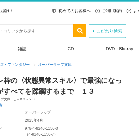
初めてのお客様へ
ご利用案内
よ
お届け！
こだわり検索
雑誌
CD
DVD・Blu-ray
ズ・ファンタジー
オーバーラップ文庫
レ枠の〈状態異常スキル〉で最強になっ
がすべてを蹂躙するまで １３
ップ文庫 し－０３－２３
著
オーバーラップ
2025年4月
ド
978-4-8240-1150-3
（
4-8240-1150-7
）