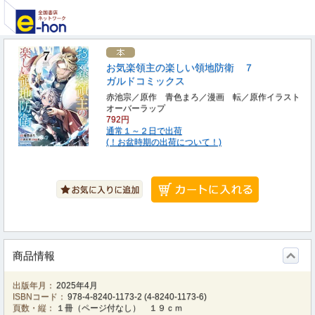
お気楽領主の楽しい領地防衛 ７
ガルドコミックス
赤池宗／原作 青色まろ／漫画 転／原作イラスト
オーバーラップ
792円
通常１～２日で出荷
(！お盆時期の出荷について！)
商品情報
出版年月：
2025年4月
ISBNコード：
978-4-8240-1173-2
(
4-8240-1173-6
)
頁数・縦：
１冊（ページ付なし） １９ｃｍ