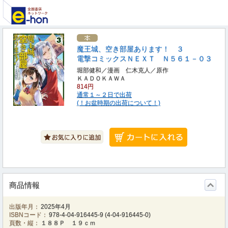
魔王城、空き部屋あります！ ３
電撃コミックスＮＥＸＴ Ｎ５６１－０３
堀部健和／漫画 仁木克人／原作
ＫＡＤＯＫＡＷＡ
814円
通常１～２日で出荷
(！お盆時期の出荷について！)
商品情報
出版年月：
2025年4月
ISBNコード：
978-4-04-916445-9
(
4-04-916445-0
)
頁数・縦：
１８８Ｐ １９ｃｍ