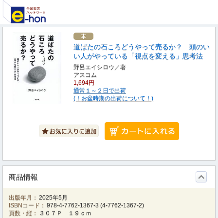
道ばたの石ころどうやって売るか？ 頭のい
い人がやっている「視点を変える」思考法
野呂エイシロウ／著
アスコム
1,694円
通常１～２日で出荷
(！お盆時期の出荷について！)
商品情報
出版年月：
2025年5月
ISBNコード：
978-4-7762-1367-3
(
4-7762-1367-2
)
頁数・縦：
３０７Ｐ １９ｃｍ