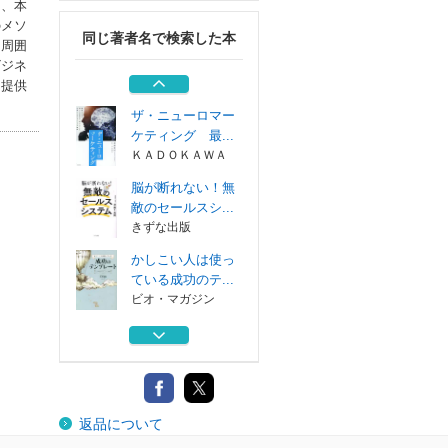
は、本
ビオ・マガジン
のメソ
同じ著者名で検索した本
ＣＤ 売れるまで
、周囲
の時間－残り３...
ビジネ
パンローリング
を提供
ザ・ニューロマー
ケティング 最...
ＫＡＤＯＫＡＷＡ
脳が断れない！無
敵のセールスシ...
きずな出版
かしこい人は使っ
ている成功のテ...
ビオ・マガジン
なりたい自分に一
瞬で変わる思考...
ビオ・マガジン
ＣＤ 売れるまで
返品について
の時間－残り３...
パンローリング