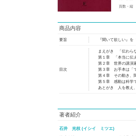
頁数・縦
商品内容
要旨
『聞いて欲しい』を
まえがき 「伝わら
第１章 「本当に伝
第２章 世界の講演
目次
第３章 お手本は「
第４章 その動き、
第５章 感動は科学
あとがき 人を教え
著者紹介
石井 光枝 (イシイ ミツエ)