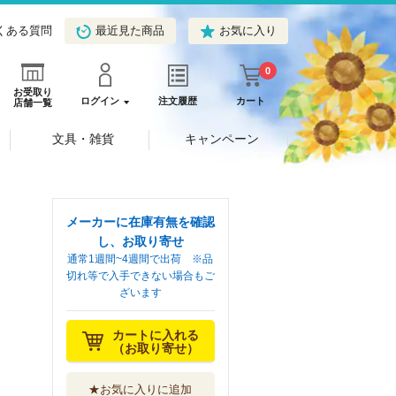
くある質問
最近見た商品
お気に入り
0
お受取り
ログイン
注文履歴
カート
店舗一覧
文具・雑貨
キャンペーン
メーカーに在庫有無を確認
し、お取り寄せ
通常1週間~4週間で出荷 ※品
切れ等で入手できない場合もご
ざいます
カートに入れる
（お取り寄せ）
★お気に入りに追加