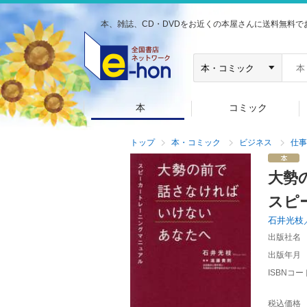
本、雑誌、CD・DVDをお近くの本屋さんに送料無料で
本
コミック
トップ
本・コミック
ビジネス
仕事
大勢
スピ
石井光枝
出版社名
出版年月
ISBNコー
税込価格