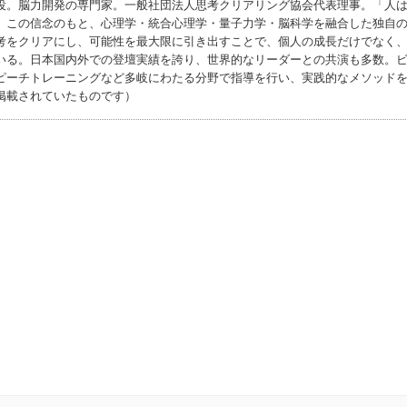
役。脳力開発の専門家。一般社団法人思考クリアリング協会代表理事。「人
」この信念のもと、心理学・統合心理学・量子力学・脳科学を融合した独自
考をクリアにし、可能性を最大限に引き出すことで、個人の成長だけでなく
いる。日本国内外での登壇実績を誇り、世界的なリーダーとの共演も多数。
ピーチトレーニングなど多岐にわたる分野で指導を行い、実践的なメソッド
掲載されていたものです）