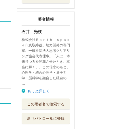
著者情報
石井 光枝
株式会社Ｅａｒｔｈ ｓｐａｃ
ｅ代表取締役。脳力開発の専門
家。一般社団法人思考クリアリ
ング協会代表理事。「人は、本
来持つ力を開花させたとき、本
当に輝く。」この信念のもと、
心理学・統合心理学・量子力
学・脳科学を融合した独自の
…
もっと詳しく
かしこい人は使っ
この著者名で検索する
ている成功のテ...
ビオ・マガジン
新刊パトロールに登録
なりたい自分に一
瞬で変わる思考...