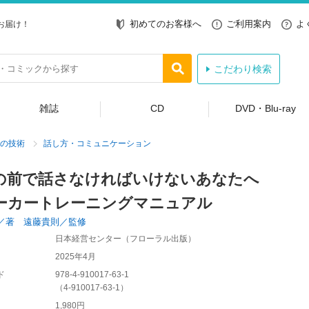
初めてのお客様へ
ご利用案内
よ
お届け！
こだわり検索
雑誌
CD
DVD・Blu-ray
の技術
話し方・コミュニケーション
の前で話さなければいけないあなたへ
ーカートレーニングマニュアル
／著 遠藤貴則／監修
日本経営センター（フローラル出版）
2025年4月
ド
978-4-910017-63-1
（
4-910017-63-1
）
1,980円