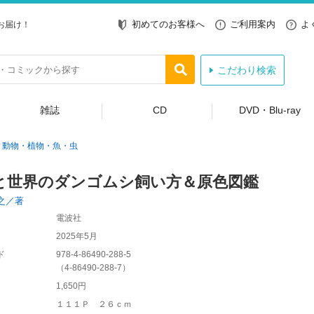
初めてのお客様へ
ご利用案内
よ
お届け！
こだわり検索
雑誌
CD
DVD・Blu-ray
動物・植物・魚・虫
と世界のダンゴムシ飼い方＆原色図鑑
之／著
電波社
2025年5月
ド
978-4-86490-288-5
（
4-86490-288-7
）
1,650円
１１１Ｐ ２６ｃｍ