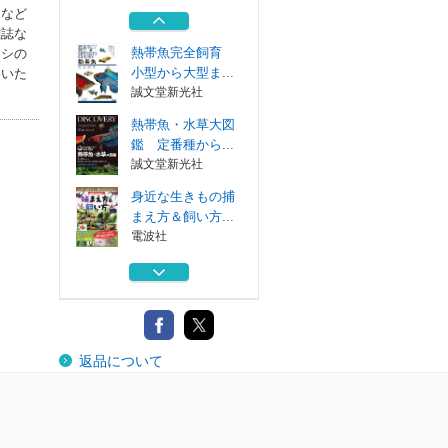
明集』懲悪門
アなど
汲古書院
雑誌な
熱帯魚完全飼育
ムシの
小型から大型ま...
ていた
誠文堂新光社
熱帯魚・水草大図
鑑 定番種から...
誠文堂新光社
身近な生きもの捕
まえ方＆飼い方...
電波社
メダカ・金魚熱帯
魚
小学館
訳註『名公書判清
返品について
明集』懲悪門
汲古書院
熱帯魚完全飼育
小型から大型ま...