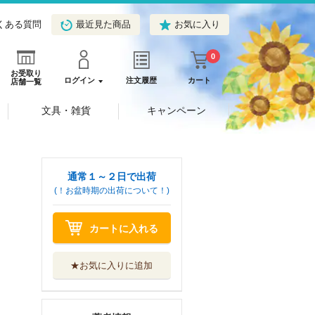
くある質問
最近見た商品
お気に入り
0
お受取り
ログイン
注文履歴
カート
店舗一覧
文具・雑貨
キャンペーン
通常１～２日で出荷
(！お盆時期の出荷について！)
カートに入れる
★お気に入りに追加