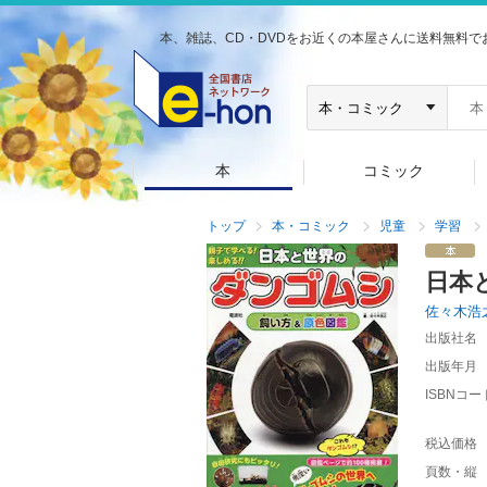
本、雑誌、CD・DVDをお近くの本屋さんに送料無料で
本
コミック
トップ
本・コミック
児童
学習
日本
佐々木浩
出版社名
出版年月
ISBNコー
税込価格
頁数・縦