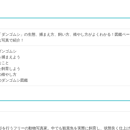
「ダンゴムシ」の生態、捕まえ方、飼い方、殖やし方がよくわかる！図鑑ペー
な写真で紹介！
ダンゴムシ
を捕まえよう
なこと
を飼育しよう
の殖やし方
のダンゴムシ図鑑
影を行うフリーの動物写真家。中でも観賞魚を実際に飼育し、状態良く仕上