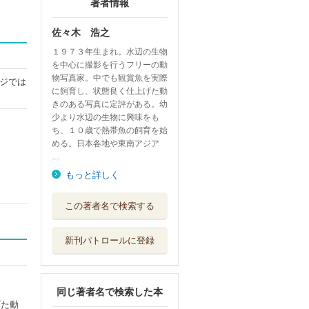
著者情報
佐々木 浩之
１９７３年生まれ。水辺の生物
を中心に撮影を行うフリーの動
物写真家。中でも観賞魚を実際
ジでは
に飼育し、状態良く仕上げた動
きのある写真に定評がある。幼
少より水辺の生物に興味をも
ち、１０歳で熱帯魚の飼育を始
める。日本各地や東南アジア
…
もっと詳しく
身近な生きもの捕
この著者名で検索する
まえ方＆飼い方...
電波社
新刊パトロールに登録
メダカ・金魚熱帯
魚
小学館
同じ著者名で検索した本
訳註『名公書判清
げた動