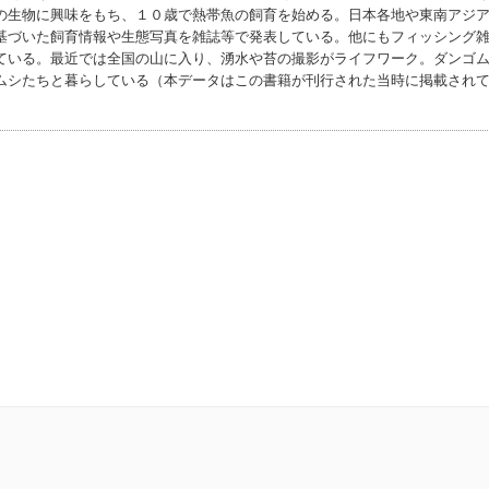
の生物に興味をもち、１０歳で熱帯魚の飼育を始める。日本各地や東南アジ
基づいた飼育情報や生態写真を雑誌等で発表している。他にもフィッシング
ている。最近では全国の山に入り、湧水や苔の撮影がライフワーク。ダンゴ
ムシたちと暮らしている（本データはこの書籍が刊行された当時に掲載され