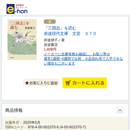
『三国志』を読む
岩波現代文庫 文芸 ３７０
井波律子／著
岩波書店
1,408円
メーカーに在庫有無を確認し、お取り寄せ
通常1週間~4週間で出荷 ※品切れ等で入手できな
い場合もございます
商品情報
出版年月：
2025年5月
ISBNコード：
978-4-00-602370-6
(
4-00-602370-7
)