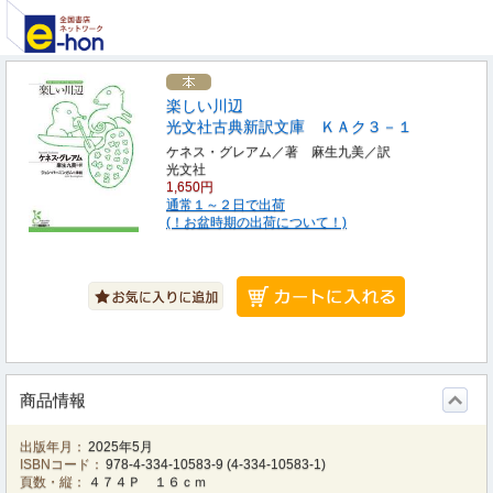
楽しい川辺
光文社古典新訳文庫 ＫＡク３－１
ケネス・グレアム／著 麻生九美／訳
光文社
1,650円
通常１～２日で出荷
(！お盆時期の出荷について！)
商品情報
出版年月：
2025年5月
ISBNコード：
978-4-334-10583-9
(
4-334-10583-1
)
頁数・縦：
４７４Ｐ １６ｃｍ