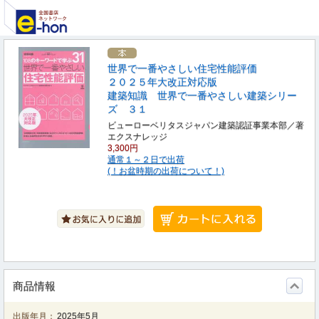
世界で一番やさしい住宅性能評価
２０２５年大改正対応版
建築知識 世界で一番やさしい建築シリー
ズ ３１
ビューローベリタスジャパン建築認証事業本部／著
エクスナレッジ
3,300円
通常１～２日で出荷
(！お盆時期の出荷について！)
商品情報
出版年月：
2025年5月