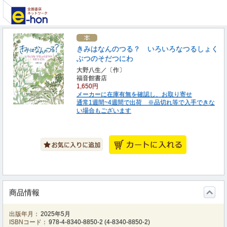
きみはなんのつる？ いろいろなつるしょく
ぶつのそだつにわ
大野八生／〔作〕
福音館書店
1,650円
メーカーに在庫有無を確認し、お取り寄せ
通常1週間~4週間で出荷 ※品切れ等で入手できな
い場合もございます
商品情報
出版年月：
2025年5月
ISBNコード：
978-4-8340-8850-2
(
4-8340-8850-2
)