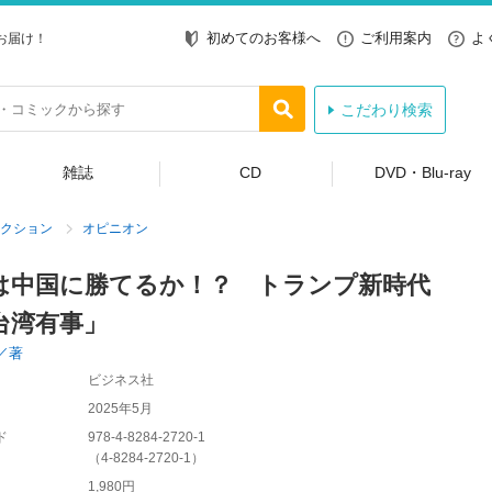
初めてのお客様へ
ご利用案内
よ
お届け！
こだわり検索
雑誌
CD
DVD・Blu-ray
クション
オピニオン
は中国に勝てるか！？ トランプ新時代
台湾有事」
／著
ビジネス社
2025年5月
ド
978-4-8284-2720-1
（
4-8284-2720-1
）
1,980円