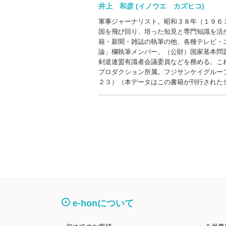
井上 和彦 (イノウエ カズヒコ)
軍事ジャーナリスト。昭和３８年（１９６
国を飛び回り、培った知見と専門知識を活
籍・新聞・雑誌の執筆の他、各種テレビ・
論」欄執筆メンバー。（公財）国家基本問
剣道連盟有識者会議委員などを務める。こ
プロダクション所属。フジサンケイグルー
２３）（本データはこの書籍が刊行された
e-honについて