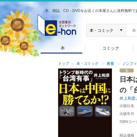
本、雑誌、CD・DVDをお近くの本屋さんに送料無料で
本
コミック
トップ
本・コミック
教養
ノンフィ
日本
の「
井上和彦
出版社名
出版年月
ISBNコー
税込価格