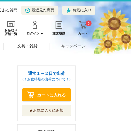
くある質問
最近見た商品
お気に入り
0
お受取り
ログイン
注文履歴
カート
店舗一覧
文具・雑貨
キャンペーン
通常１～２日で出荷
(！お盆時期の出荷について！)
カートに入れる
★お気に入りに追加