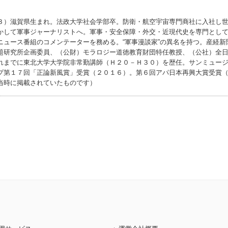
３）滋賀県生まれ。法政大学社会学部卒。防衛・航空宇宙専門商社に入社し
かして軍事ジャーナリストへ。軍事・安全保障・外交・近現代史を専門とし
ニュース番組のコメンテーターを務める。“軍事漫談家”の異名を持つ。産経新
題研究所企画委員、（公財）モラロジー道徳教育財団特任教授、（公社）全
れまでに東北大学大学院非常勤講師（Ｈ２０－Ｈ３０）を歴任。サンミュー
プ第１７回「正論新風賞」受賞（２０１６）。第６回アパ日本再興大賞受賞
当時に掲載されていたものです）