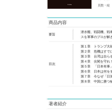
頁数・縦
商品内容
潜水艦、戦闘機、戦
要旨
スを軍事のプロが解
第１章 トランプ大
第２章 危機はすで
第３章 台湾は自ら
第４章 尖閣を守れ
目次
第５章 「日本有事
第６章 日本は何を
第７章 今なぜ「日
第８章 中国に勝つ
著者紹介