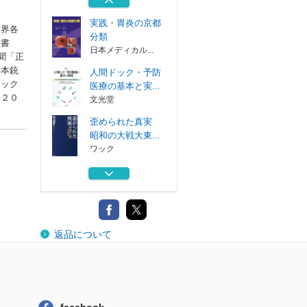
ビジネス社
実践・胃炎の京都
世界各
分類
て書
日本メディカル...
聞「正
日本銃
人間ドック・予防
ジック
医療の基本と実...
（２０
文光堂
歪められた真実
昭和の大戦大東...
ワック
〈驚き〉を呼び込
む自然体験学習...
昭和堂
今こそ、日台「同
返品について
盟」宣言！ 頼...
ビジネス社
実践・胃炎の京都
分類
日本メディカル...