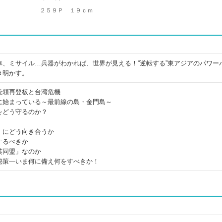
２５９Ｐ １９ｃｍ
車、ミサイル…兵器がわかれば、世界が見える！“逆転する”東アジアのパワー
き明かす。
統領再登板と台湾危機
に始まっている～最前線の島・金門島～
をどう守るのか？
！
」にどう向き合うか
するべきか
英同盟」なのか
秘策―いま何に備え何をすべきか！