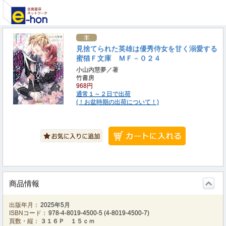
見捨てられた英雄は優秀侍女を甘く溺愛する
蜜猫Ｆ文庫 ＭＦ－０２４
小山内慧夢／著
竹書房
968円
通常１～２日で出荷
(！お盆時期の出荷について！)
商品情報
出版年月：
2025年5月
ISBNコード：
978-4-8019-4500-5
(
4-8019-4500-7
)
頁数・縦：
３１６Ｐ １５ｃｍ