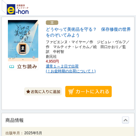
どうやって美術品を守る？ 保存修復の世界
をのぞいてみよう
ファビエンヌ・マイヤー／作 ジビュレ・ヴルフ／
作 マルティナ・レイカム／絵 田口かおり／監
訳 中村智
創元社
4,950円
通常１～２日で出荷
(！お盆時期の出荷について！)
商品情報
出版年月：
2025年5月