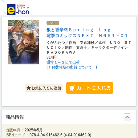
狼と香辛料Ｓｐｒｉｎｇ Ｌｏｇ
電撃コミックスＮＥＸＴ Ｎ６５１－０１
くがふたつ／作画 支倉凍砂／原作 ＵＮＯ ＳＴ
ＵＤＩＯ／制作 文倉十／キャラクターデザイン
ＫＡＤＯＫＡＷＡ
814円
通常１～２日で出荷
(！お盆時期の出荷について！)
商品情報
出版年月：
2025年5月
ISBNコード：
978-4-04-916462-6
(
4-04-916462-0
)