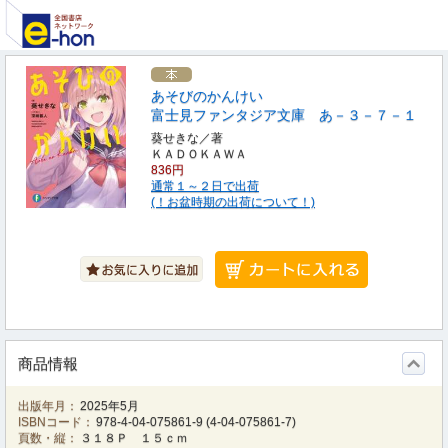
あそびのかんけい
富士見ファンタジア文庫 あ－３－７－１
葵せきな／著
ＫＡＤＯＫＡＷＡ
836円
通常１～２日で出荷
(！お盆時期の出荷について！)
商品情報
出版年月：
2025年5月
ISBNコード：
978-4-04-075861-9
(
4-04-075861-7
)
頁数・縦：
３１８Ｐ １５ｃｍ