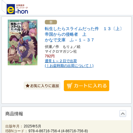
転生したらスライムだった件 １３〔上〕
帝国からの侵略者 上
かなで文庫 ふ－１－３７
伏瀬／作 もりょ／絵
マイクロマガジン社
792円
通常１～２日で出荷
(！お盆時期の出荷について！)
商品情報
出版年月：
2025年5月
ISBNコード：
978-4-86716-756-4
(
4-86716-756-8
)