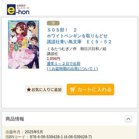
ＳＯＳ部！ ２
ホワイトペンギンを取りもどせ
講談社青い鳥文庫 Ｅく５－５２
くるたつむぎ／作 朝日川日和／絵
講談社
1,056円
通常１～２日で出荷
(！お盆時期の出荷について！)
商品情報
出版年月：
2025年5月
ISBNコード：
978-4-06-539428-1
(
4-06-539428-7
)