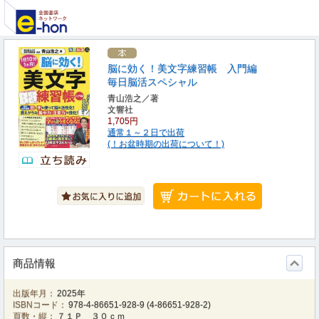
脳に効く！美文字練習帳 入門編
毎日脳活スペシャル
青山浩之／著
文響社
1,705円
通常１～２日で出荷
(！お盆時期の出荷について！)
商品情報
出版年月：
2025年
ISBNコード：
978-4-86651-928-9
(
4-86651-928-2
)
頁数・縦：
７１Ｐ ３０ｃｍ