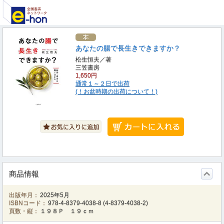
あなたの腸で長生きできますか？
松生恒夫／著
三笠書房
1,650円
通常１～２日で出荷
(！お盆時期の出荷について！)
商品情報
出版年月：
2025年5月
ISBNコード：
978-4-8379-4038-8
(
4-8379-4038-2
)
頁数・縦：
１９８Ｐ １９ｃｍ