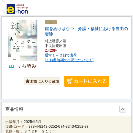
鍵をあけはなつ 介護・福祉における自由の
実験
村上靖彦／著
中央法規出版
2,420円
通常１～２日で出荷
(！お盆時期の出荷について！)
商品情報
出版年月：
2025年5月
ISBNコード：
978-4-8243-0252-6
(
4-8243-0252-8
)
頁数・縦：
３７２Ｐ ２１ｃｍ