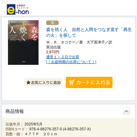
森を焼く人 自然と人間をつなぎ直す「再生
の火」を探して
Ｍ．Ｒ．オコナー／著 大下英津子／訳
英治出版
2,970円
通常１～２日で出荷
(！お盆時期の出荷について！)
商品情報
出版年月：
2025年5月
ISBNコード：
978-4-86276-357-0
(
4-86276-357-X
)
頁数・縦：
４７７Ｐ ２０ｃｍ