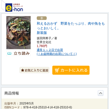
和えるおかず 野菜をたっぷり、肉や魚をも
っとおいしく。
新装版
坂田阿希子／著
世界文化社
1,760円
通常１～２日で出荷
(！お盆時期の出荷について！)
商品情報
出版年月：
2025年5月
ISBNコード：
978-4-418-25310-4
(
4-418-25310-6
)