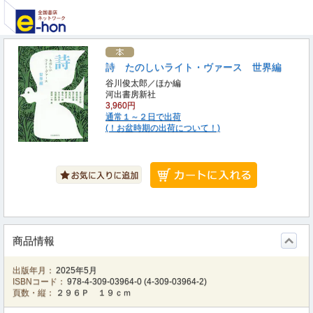
詩 たのしいライト・ヴァース 世界編
谷川俊太郎／ほか編
河出書房新社
3,960円
通常１～２日で出荷
(！お盆時期の出荷について！)
商品情報
出版年月：
2025年5月
ISBNコード：
978-4-309-03964-0
(
4-309-03964-2
)
頁数・縦：
２９６Ｐ １９ｃｍ