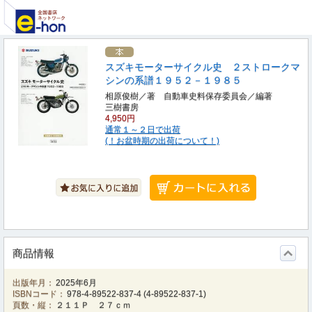
スズキモーターサイクル史 ２ストロークマ
シンの系譜１９５２－１９８５
相原俊樹／著 自動車史料保存委員会／編著
三樹書房
4,950円
通常１～２日で出荷
(！お盆時期の出荷について！)
商品情報
出版年月：
2025年6月
ISBNコード：
978-4-89522-837-4
(
4-89522-837-1
)
頁数・縦：
２１１Ｐ ２７ｃｍ