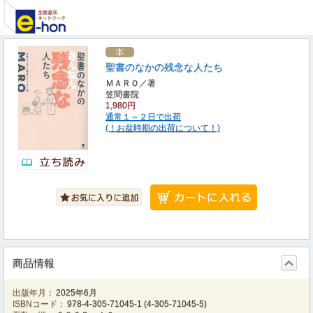
聖書のなかの残念な人たち
ＭＡＲＯ／著
笠間書院
1,980円
通常１～２日で出荷
(！お盆時期の出荷について！)
商品情報
出版年月：
2025年6月
ISBNコード：
978-4-305-71045-1
(
4-305-71045-5
)